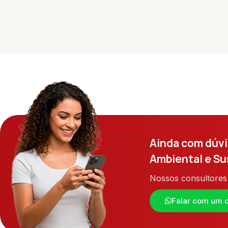
Ainda com dúvi
Ambiental e Su
Nossos consultores 
Falar com um c