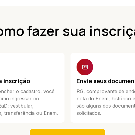
mo fazer sua inscri
a inscrição
Envie seus documen
ncher o cadastro, você
RG, comprovante de end
omo ingressar no
nota do Enem, histórico 
D: vestibular,
são alguns dos documen
, transferência ou Enem.
solicitados.