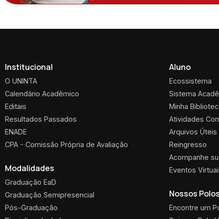
Institucional
Aluno
O UNINTA
Ecossistema
Calendário Acadêmico
Sistema Acad
Editais
Minha Bibliote
Resultados Passados
Atividades Co
ENADE
Arquivos Úteis
CPA - Comissão Própria de Avaliação
Reingresso
Acompanhe sua
Modalidades
Eventos Virtua
Graduação EaD
Nossos Polo
Graduação Semipresencial
Pós-Graduação
Encontre um P