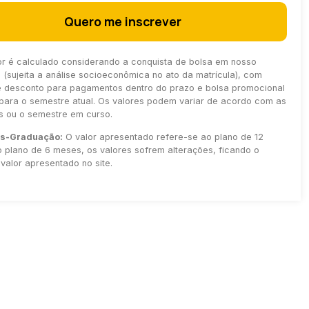
Quero me inscrever
or é calculado considerando a conquista de bolsa em nosso
(sujeita a análise socioeconômica no ato da matrícula), com
e desconto para pagamentos dentro do prazo e bolsa promocional
para o semestre atual. Os valores podem variar de acordo com as
as ou o semestre em curso.
ós-Graduação:
O valor apresentado refere-se ao plano de 12
 plano de 6 meses, os valores sofrem alterações, ficando o
valor apresentado no site.