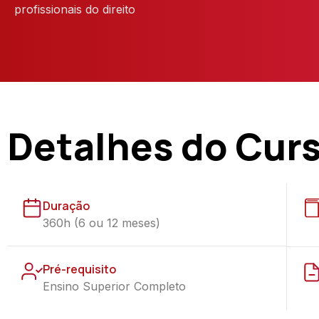
profissionais do direito
Detalhes do Cur
Duração
360h (6 ou 12 meses)
Pré-requisito
Ensino Superior Completo