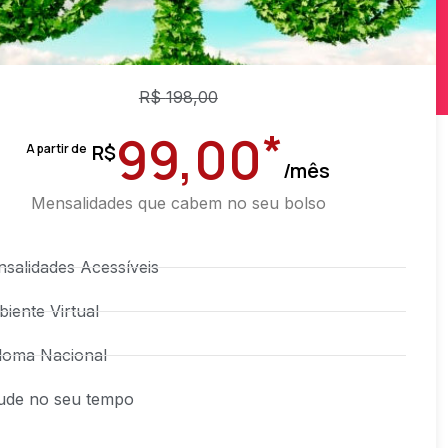
R$
198,00
*
99,00
R$
A partir de
/mês
Mensalidades que cabem no seu bolso
salidades Acessíveis
iente Virtual
loma Nacional
ude no seu tempo