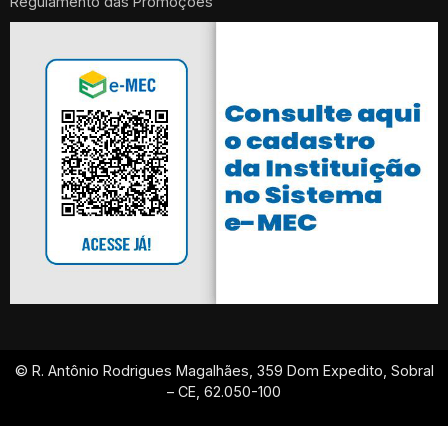
Regulamento das Promoções
© R. Antônio Rodrigues Magalhães, 359 Dom Expedito, Sobral
– CE, 62.050-100