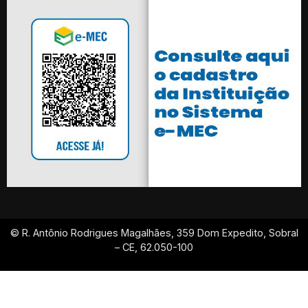
© R. Antônio Rodrigues Magalhães, 359 Dom Expedito, Sobral
– CE, 62.050-100