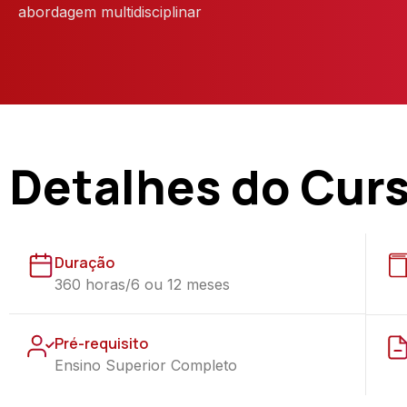
abordagem multidisciplinar
Detalhes do Cur
Duração
360 horas/6 ou 12 meses
Pré-requisito
Ensino Superior Completo