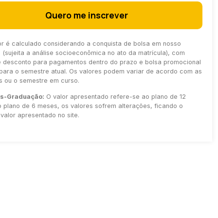
Quero me inscrever
or é calculado considerando a conquista de bolsa em nosso
(sujeita a análise socioeconômica no ato da matrícula), com
e desconto para pagamentos dentro do prazo e bolsa promocional
para o semestre atual. Os valores podem variar de acordo com as
as ou o semestre em curso.
ós-Graduação:
O valor apresentado refere-se ao plano de 12
 plano de 6 meses, os valores sofrem alterações, ficando o
valor apresentado no site.