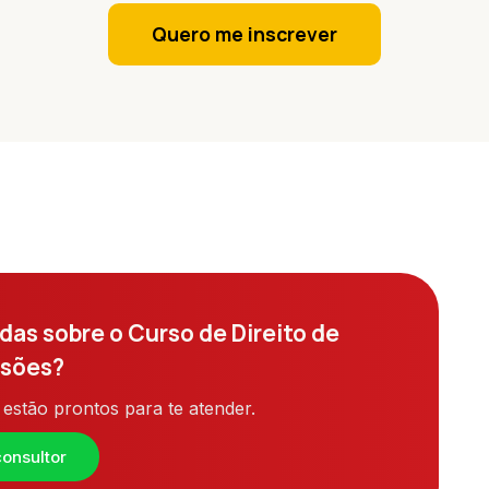
Quero me inscrever
das sobre o Curso de Direito de
ssões?
estão prontos para te atender.
onsultor