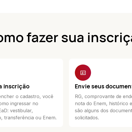
mo fazer sua inscri
a inscrição
Envie seus documen
ncher o cadastro, você
RG, comprovante de end
omo ingressar no
nota do Enem, histórico 
D: vestibular,
são alguns dos documen
, transferência ou Enem.
solicitados.