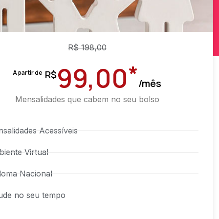
R$
198,00
*
99,00
R$
A partir de
/mês
Mensalidades que cabem no seu bolso
salidades Acessíveis
iente Virtual
loma Nacional
ude no seu tempo