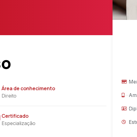
so
Men
Área de conhecimento
Amb
Direito
Dip
Certificado
Est
Especialização