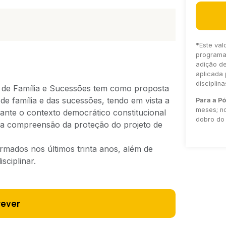
*
Este val
programa 
adição d
aplicada 
disciplin
o de Família e Sucessões tem como proposta
 de família e das sucessões, tendo em vista a
Para a P
meses; no
iante o contexto democrático constitucional
dobro do 
la compreensão da proteção do projeto de
rmados nos últimos trinta anos, além de
sciplinar.
rever