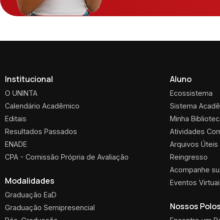
Institucional
Aluno
O UNINTA
Ecossistema
Calendário Acadêmico
Sistema Acad
Editais
Minha Bibliote
Resultados Passados
Atividades Co
ENADE
Arquivos Úteis
CPA - Comissão Própria de Avaliação
Reingresso
Acompanhe sua
Modalidades
Eventos Virtua
Graduação EaD
Nossos Polo
Graduação Semipresencial