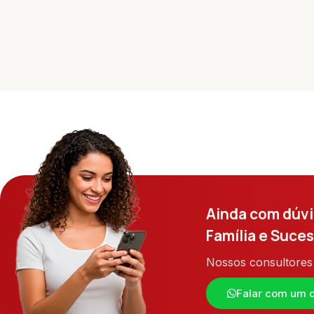
Ainda com dúvi
Família e Suce
Nossos consultores 
Falar com um c