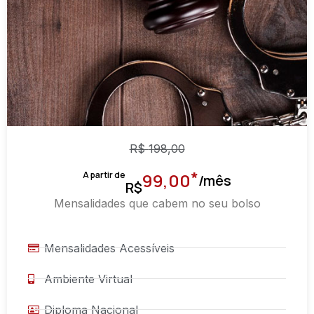
R$
198,00
*
A partir de
99,00
/mês
R$
Mensalidades que cabem no seu bolso
Mensalidades Acessíveis
Ambiente Virtual
Diploma Nacional