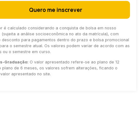
Quero me inscrever
or é calculado considerando a conquista de bolsa em nosso
(sujeita a análise socioeconômica no ato da matrícula), com
e desconto para pagamentos dentro do prazo e bolsa promocional
para o semestre atual. Os valores podem variar de acordo com as
as ou o semestre em curso.
ós-Graduação:
O valor apresentado refere-se ao plano de 12
 plano de 6 meses, os valores sofrem alterações, ficando o
valor apresentado no site.