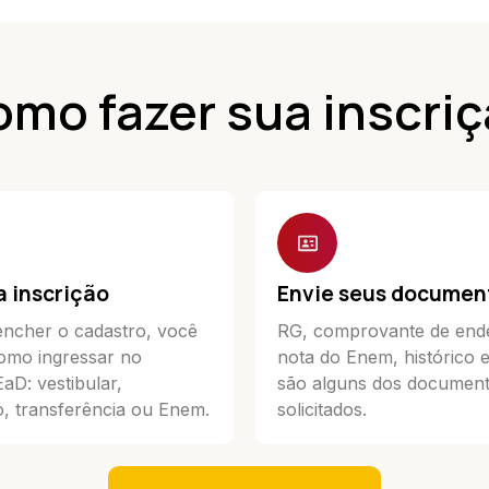
mo fazer sua inscri
a inscrição
Envie seus documen
ncher o cadastro, você
RG, comprovante de end
omo ingressar no
nota do Enem, histórico 
D: vestibular,
são alguns dos documen
, transferência ou Enem.
solicitados.