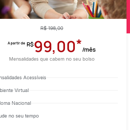
R$
198,00
*
99,00
R$
A partir de
/mês
Mensalidades que cabem no seu bolso
salidades Acessíveis
iente Virtual
loma Nacional
ude no seu tempo