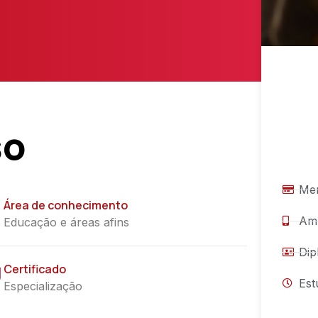
so
Men
Área de conhecimento
Amb
Educação e áreas afins
Dip
Certificado
Est
Especialização