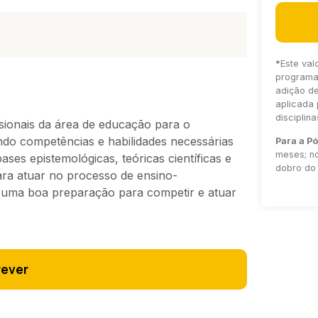
*
Este val
programa 
adição d
aplicada 
disciplin
sionais da área de educação para o
ndo competências e habilidades necessárias
Para a P
meses; no
ses epistemológicas, teóricas científicas e
dobro do 
ra atuar no processo de ensino-
o uma boa preparação para competir e atuar
rever