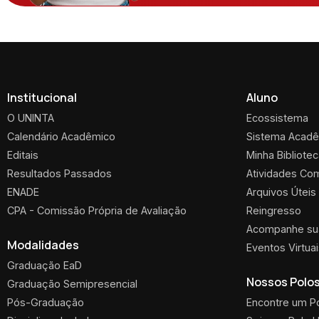
Institucional
Aluno
O UNINTA
Ecossistema
Calendário Acadêmico
Sistema Acad
Editais
Minha Bibliote
Resultados Passados
Atividades Co
ENADE
Arquivos Úteis
CPA - Comissão Própria de Avaliação
Reingresso
Acompanhe sua
Modalidades
Eventos Virtua
Graduação EaD
Nossos Polo
Graduação Semipresencial
Pós-Graduação
Encontre um P