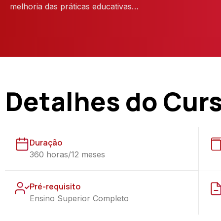
melhoria das práticas educativas…
Detalhes do Cur
Duração
360 horas/12 meses
Pré-requisito
Ensino Superior Completo