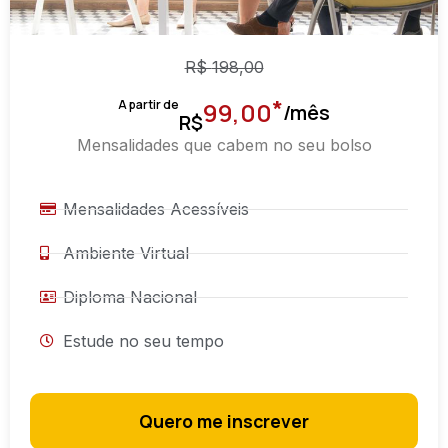
R$
198,00
*
A partir de
99,00
/mês
R$
Mensalidades que cabem no seu bolso
Mensalidades Acessíveis
Ambiente Virtual
Diploma Nacional
Estude no seu tempo
Quero me inscrever