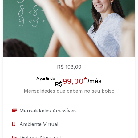
R$
198,00
*
A partir de
99,00
/mês
R$
Mensalidades que cabem no seu bolso
Mensalidades Acessíveis
Ambiente Virtual
Diploma Nacional