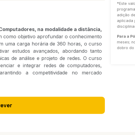
*
Este val
programa 
adição d
aplicada 
disciplin
omputadores, na modalidade a distância,
em como objetivo aprofundar o conhecimento
Para a P
meses; no
om uma carga horária de 360 horas, o curso
dobro do 
ivar estudos avançados, abordando tanto
icas de análise e projeto de redes. O curso
erenciar e integrar redes de computadores,
arantindo a competitividade no mercado
rever