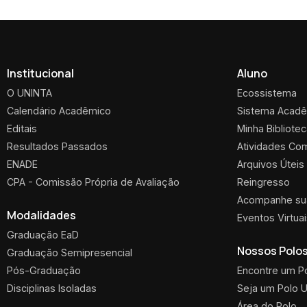
Institucional
Aluno
O UNINTA
Ecossistema
Calendário Acadêmico
Sistema Acad
Editais
Minha Bibliote
Resultados Passados
Atividades Co
ENADE
Arquivos Úteis
CPA - Comissão Própria de Avaliação
Reingresso
Acompanhe sua
Modalidades
Eventos Virtua
Graduação EaD
Nossos Polo
Graduação Semipresencial
Pós-Graduação
Encontre um P
Disciplinas Isoladas
Seja um Polo 
Área do Polo