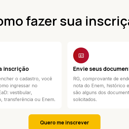
mo fazer sua inscri
a inscrição
Envie seus documen
ncher o cadastro, você
RG, comprovante de end
omo ingressar no
nota do Enem, histórico 
D: vestibular,
são alguns dos documen
, transferência ou Enem.
solicitados.
Quero me inscrever