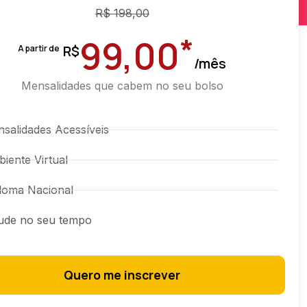
R$
198,00
*
99,00
R$
A partir de
/mês
Mensalidades que cabem no seu bolso
salidades Acessíveis
iente Virtual
loma Nacional
ude no seu tempo
Quero me inscrever