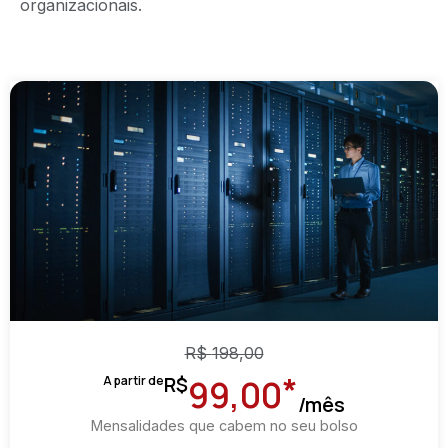
organizacionais.
R$
198,00
*
R$
A partir de
99,00
/mês
Mensalidades que cabem no seu bolso