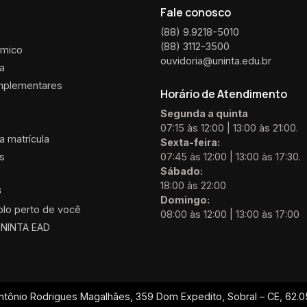
Fale conosco
(88) 9.9218-5010
(88) 3112-3500
êmico
ouvidoria@uninta.edu.br
ca
mplementares
Horário de Atendimento
Segunda a quinta
07:15 às 12:00 | 13:00 às 21:00.
 matrícula
Sexta-feira:
is
07:45 às 12:00 | 13:00 às 17:30.
Sábado:
18:00 às 22:00
s
Domingo:
olo perto de você
08:00 às 12:00 | 13:00 às 17:00
UNINTA EAD
ntônio Rodrigues Magalhães, 359 Dom Expedito, Sobral – CE, 62.