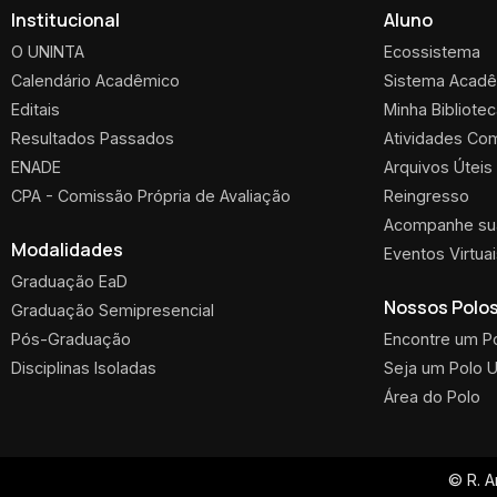
Institucional
Aluno
O UNINTA
Ecossistema
Calendário Acadêmico
Sistema Acad
Editais
Minha Bibliote
Resultados Passados
Atividades Co
ENADE
Arquivos Úteis
CPA - Comissão Própria de Avaliação
Reingresso
Acompanhe sua
Modalidades
Eventos Virtua
Graduação EaD
Nossos Polo
Graduação Semipresencial
Pós-Graduação
Encontre um P
Disciplinas Isoladas
Seja um Polo 
Área do Polo
© R. A