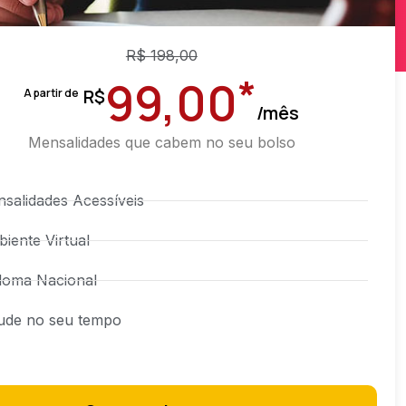
R$
198,00
*
99,00
R$
A partir de
/mês
Mensalidades que cabem no seu bolso
salidades Acessíveis
iente Virtual
loma Nacional
ude no seu tempo