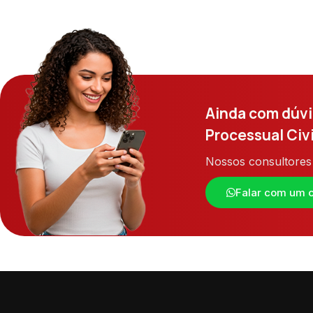
Ainda com dúvid
Processual Civi
Nossos consultores 
Falar com um c