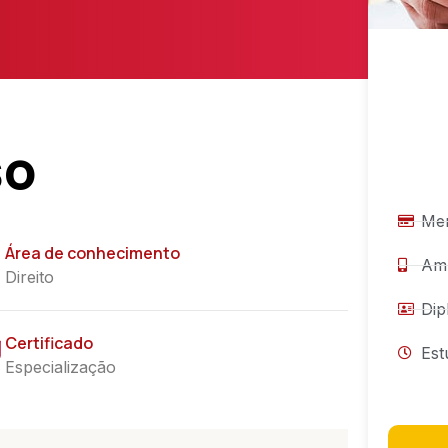
so
Men
Área de conhecimento
Amb
Direito
Dip
Certificado
Est
Especialização