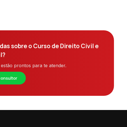
as sobre o Curso de Direito Civil e
l?
estão prontos para te atender.
onsultor