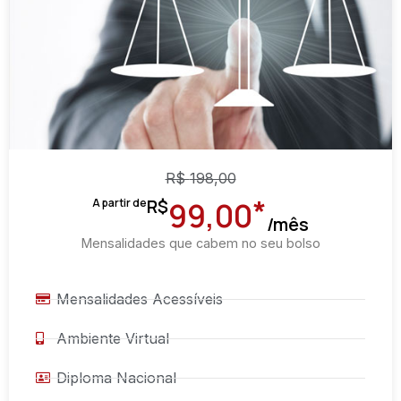
R$
198,00
*
R$
A partir de
99,00
/mês
Mensalidades que cabem no seu bolso
Mensalidades Acessíveis
Ambiente Virtual
Diploma Nacional