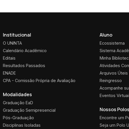
Institucional
Aluno
O UNINTA
Ecossistema
Calendário Acadêmico
Sistema Acad
Editais
Minha Bibliote
Resultados Passados
Atividades Co
ENADE
Arquivos Úteis
CPA - Comissão Própria de Avaliação
Reingresso
Acompanhe sua
Modalidades
Eventos Virtua
Graduação EaD
Nossos Polo
Graduação Semipresencial
Pós-Graduação
Encontre um P
Disciplinas Isoladas
Seja um Polo 