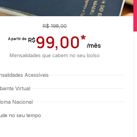
R$
198,00
*
99,00
R$
A partir de
/mês
Mensalidades que cabem no seu bolso
salidades Acessíveis
iente Virtual
loma Nacional
ude no seu tempo