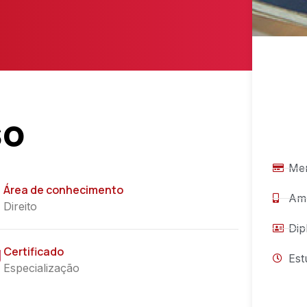
so
Men
Área de conhecimento
Amb
Direito
Dip
Certificado
Est
Especialização