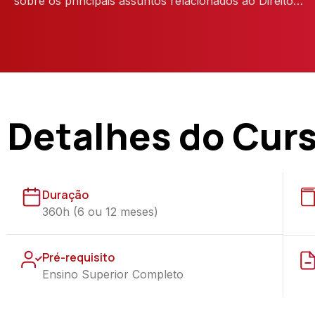
sobre os principais assuntos relacionados ao Direito…
Detalhes do Cur
Duração
360h (6 ou 12 meses)
Pré-requisito
Ensino Superior Completo