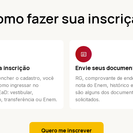
mo fazer sua inscri
a inscrição
Envie seus documen
ncher o cadastro, você
RG, comprovante de end
omo ingressar no
nota do Enem, histórico 
D: vestibular,
são alguns dos documen
, transferência ou Enem.
solicitados.
Quero me inscrever