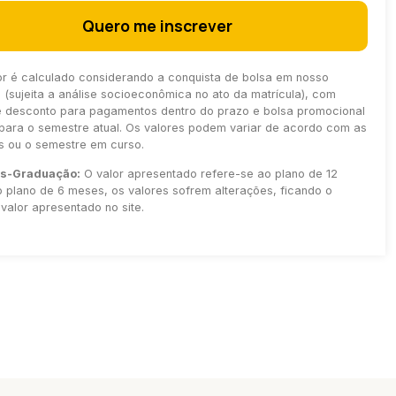
Quero me inscrever
or é calculado considerando a conquista de bolsa em nosso
(sujeita a análise socioeconômica no ato da matrícula), com
e desconto para pagamentos dentro do prazo e bolsa promocional
para o semestre atual. Os valores podem variar de acordo com as
as ou o semestre em curso.
ós-Graduação:
O valor apresentado refere-se ao plano de 12
 plano de 6 meses, os valores sofrem alterações, ficando o
valor apresentado no site.