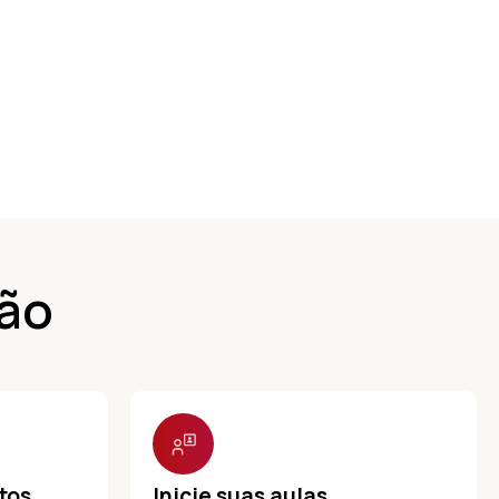
ção
tos
Inicie suas aulas