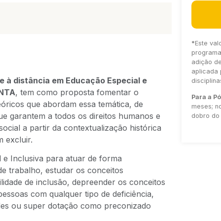
*
Este val
programa 
adição d
aplicada 
 à distância em Educação Especial e
disciplin
INTA
, tem como proposta fomentar o
Para a P
teóricos que abordam essa temática, de
meses; no
que garantem a todos os direitos humanos e
dobro do 
cial a partir da contextualização histórica
 excluir.
 e Inclusiva para atuar de forma
e trabalho, estudar os conceitos
lidade de inclusão, depreender os conceitos
essoas com qualquer tipo de deficiência,
dades ou super dotação como preconizado