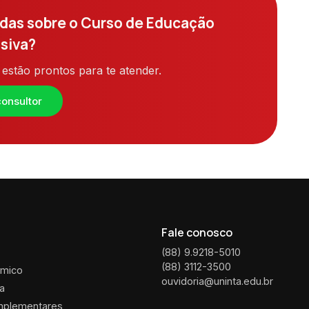
das sobre o Curso de Educação
usiva?
estão prontos para te atender.
onsultor
Fale conosco
(88) 9.9218-5010
(88) 3112-3500
êmico
ouvidoria@uninta.edu.br
ca
mplementares