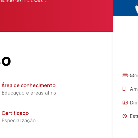
lidade de inclusão…
so
Men
Área de conhecimento
Amb
Educação e áreas afins
Dip
Certificado
Est
Especialização