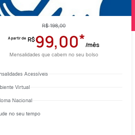
R$
198,00
*
99,00
R$
A partir de
/mês
Mensalidades que cabem no seu bolso
salidades Acessíveis
iente Virtual
loma Nacional
ude no seu tempo