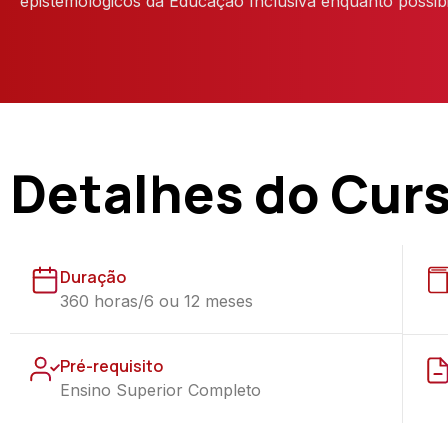
epistemológicos da Educação Inclusiva enquanto possibi
Detalhes do Cur
Duração
360 horas/6 ou 12 meses
Pré-requisito
Ensino Superior Completo