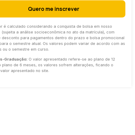
Quero me inscrever
or é calculado considerando a conquista de bolsa em nosso
(sujeita a análise socioeconômica no ato da matrícula), com
e desconto para pagamentos dentro do prazo e bolsa promocional
para o semestre atual. Os valores podem variar de acordo com as
as ou o semestre em curso.
ós-Graduação:
O valor apresentado refere-se ao plano de 12
 plano de 6 meses, os valores sofrem alterações, ficando o
valor apresentado no site.