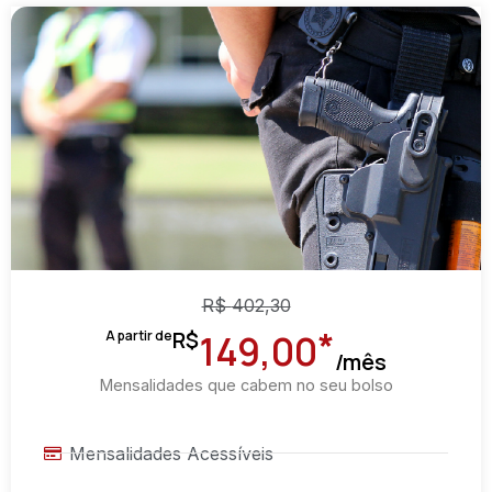
R$
402,30
*
R$
A partir de
149,00
/mês
Mensalidades que cabem no seu bolso
Mensalidades Acessíveis