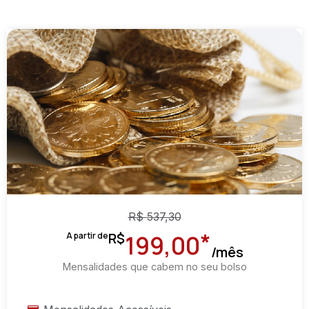
R$
537,30
*
R$
A partir de
199,00
/mês
Mensalidades que cabem no seu bolso