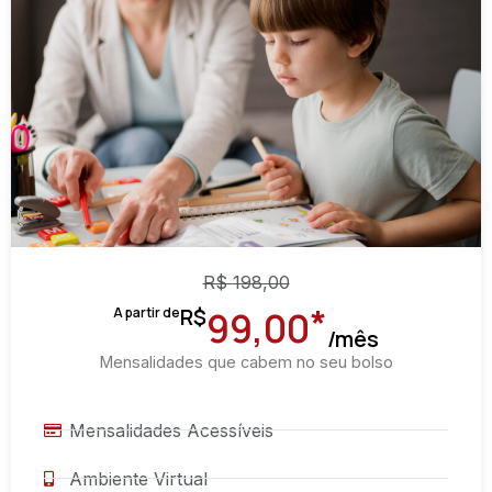
R$
198,00
*
R$
A partir de
99,00
/mês
Mensalidades que cabem no seu bolso
Mensalidades Acessíveis
Ambiente Virtual