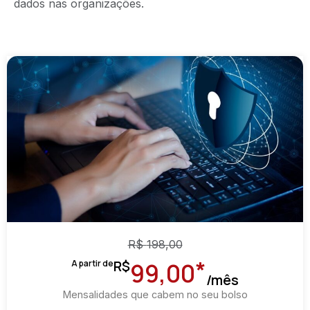
dados nas organizações.
R$
198,00
*
R$
A partir de
99,00
/mês
Mensalidades que cabem no seu bolso