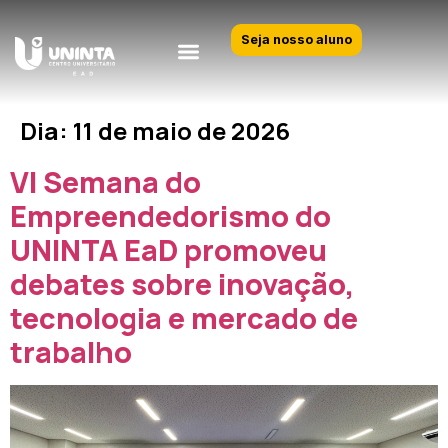
Seja nosso aluno
Dia:
11 de maio de 2026
VI Semana do
Empreendedorismo do
UNINTA EaD promoveu
debates sobre inovação,
tecnologia e mercado de
trabalho