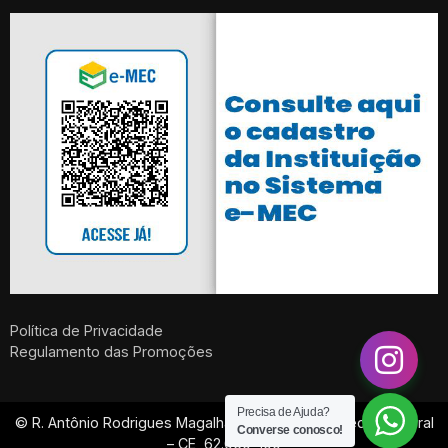
Política de Privacidade
Regulamento das Promoções
Precisa de Ajuda?
© R. Antônio Rodrigues Magalhães, 359 Dom Expedito, Sobral
Converse conosco!
– CE, 62.050-100