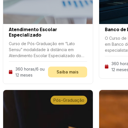
Atendimento Escolar
Banco de
Especializado
O Curso de
Curso de Pós-Graduação em “Lato
em Banco d
Sensu” modalidade à distância em
especialist
Atendimento Escolar Especializado do
administraç
Centro do Centro Universitário Inta –
metodologia
360 hora
UNINTA, prepara os profissionais da
para otimiza
360 horas/6 ou
12 mese
Saiba mais
educação para atuarem tanto nas salas
dos process
12 meses
de aula comuns
Pós-Graduação