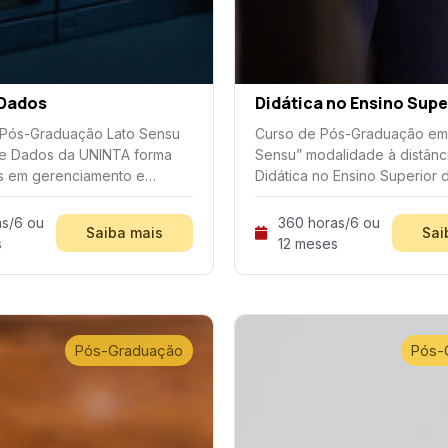
 Dados
Didática no Ensino Supe
 Pós-Graduação Lato Sensu
Curso de Pós-Graduação em
e Dados da UNINTA forma
Sensu” modalidade à distânc
as em gerenciamento e
Didática no Ensino Superior 
ão de dados, abordando
do Centro Universitário Inta 
s e tecnologias inovadoras
oferece formação pedagógi
s/6 ou
360 horas/6 ou
Saiba mais
Sai
r a segurança e eficiência
sentido de qualificar os pro
s
12 meses
os organizacionais.
ensino superior
Pós-Graduação
Pós-