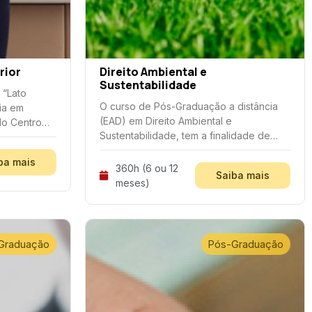
rior
Direito Ambiental e
Sustentabilidade
 “Lato
O curso de Pós-Graduação a distância
ia em
(EAD) em Direito Ambiental e
do Centro
Sustentabilidade, tem a finalidade de
– UNINTA,
desenvolver competências, habilidades
ca, no
ba mais
e atitudes fundamentais, na efetiva
fessores do
360h (6 ou 12
Saiba mais
formação de profissionais do direito
meses)
Graduação
Pós-Graduação